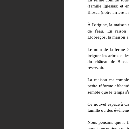
La ferme connue sous 
(famille Iglesias) et
Biosca (notre arrière-a
'
À l
origine, la maison é
'
de l
eau. En raison 
Llobregós, la maison a
Le nom de la ferme ét
irriguer les arbres et 
du château de Biosca
réservoir.
La maison est complèt
petite réforme effectu
'
semble que le temps s
Ce nouvel espace à Ca
famille ou des événement
Nous pensons que le fa
nous transporter à revi