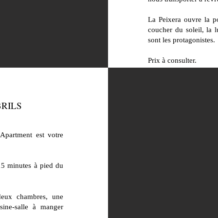
La Peixera ouvre la po
coucher du soleil, la l
sont les protagonistes.
Prix à consulter.
RILS
Apartment est votre
 15 minutes à pied du
deux chambres, une
sine-salle à manger