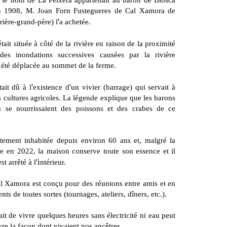
le nom de La Peixera appartenait au baron de Biosca
 en 1908, M. Joan Forn Fustegueres de Cal Xamora de
'
rrière-grand-père) l
a achetée.
tait située à côté de la rivière en raison de la proximité
des inondations successives causées par la rivière
 été déplacée au sommet de la ferme.
'
'
ait dû à l
existence d
un vivier (barrage) qui servait à
les cultures agricoles. La légende explique que les barons
 se nourrissaient des poissons et des crabes de ce
ement inhabitée depuis environ 60 ans et, malgré la
ée en 2022, la maison conserve toute son essence et il
'i
est arrêté à l
ntérieur.
l Xamora est conçu pour des réunions entre amis et en
s de toutes sortes (tournages, ateliers, dîners, etc.).
it de vivre quelques heures sans électricité ni eau peut
vre la façon dont vivaient nos ancêtres.