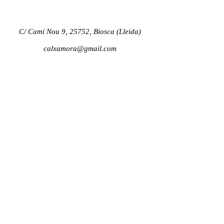
C/ Camí Nou 9, 25752
, Biosca (Lleida)
calxamora@gmail.com
621 40 37 45
© 2022