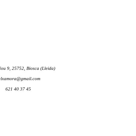
Nou 9, 25752
, Biosca (Lleida)
alxamora@gmail.com
621 40 37 45