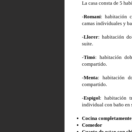
La casa consta de 5 hab
-
Romaní
: habitación 
camas individuales y b
-
Llorer
: habitación d
suite.
-
Timó
: habitación do
compartido.
-
Menta
: habitación 
compartido.
-
Espígol
: habitación 
individual con baño en s
Cocina completamente
Comedor
Cuarto de estar con c